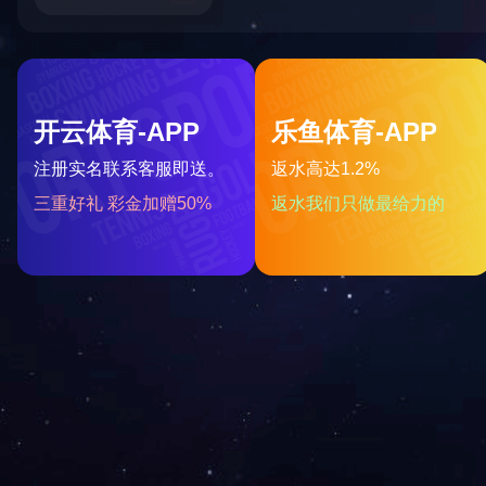
安卓通用/官方入口
联 系 人：翟经理
联系方式：17796609002
传 真：010－59771752
邮 箱：hukwf@163.com
联系地址：北京市通州区砖厂北里142号楼
6层7635
九游云游戏网页版·（中国）官方网站-IOS/安卓通用/官
联 系 人 ： 翟经理
联系方式：17796609002
传 真：010-59771752