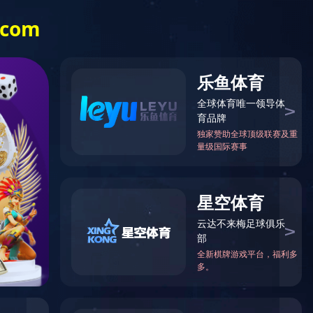
九游云游戏网页版·（中国）官方网站-IOS/安卓通用/官方入口
咨询电话：
17796609002
新闻中心
九游云游戏网页版·（中
国）官方网站-IOS/安卓
通用/官方入口
首页
> 产品展示 > 加工设备