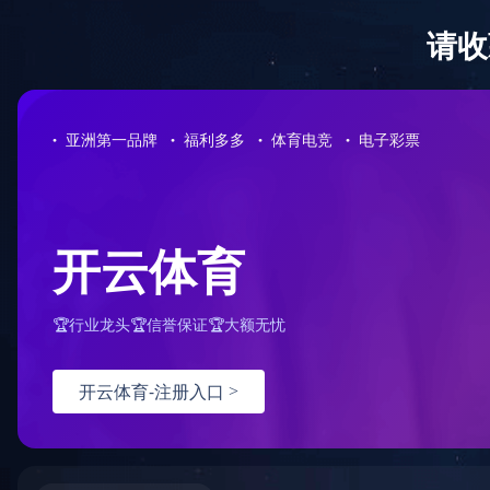
您好，欢迎来到九游云游戏网页版·（中国）官方网站-IOS/安
科技创新力稳健,生产效率
以诚信对客户，竭诚为客户提供好的产品和与品质
网站首页
公司简介
加工
产品展示
PRODUCT