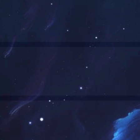
设计制造
设计制造