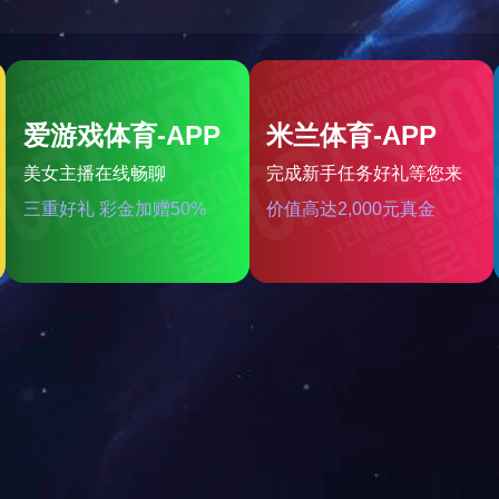
设计制造
设计制造
设计制造
设计制造
首页 上一页
下一页
尾页
第
1/4
页