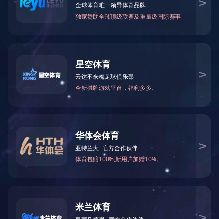
自公司成立之日起，我们就一直遵循“为客
户创造价值”的原则，凭借多年的管理经
验，通过不断强化员工技能水平和加工设
查看详情
备的更新换代，及时优化工艺降低成本，
及时为客户提供所需的产品及服务，大限
九游云游戏网页版·（中国）官方网站-IOS/安卓通用/官方入口
度的满足客户的不同需求。
2024-03-21
自公司成立之日起，我们就一直遵循“为客
户创造价值”的原则，凭借多年的管理经
验，通过不断强化员工技能水平和加工设
查看详情
备的更新换代，及时优化工艺降低成本，
及时为客户提供所需的产品及服务，大限
九游云游戏网页版·（中国）官方网站-IOS/安卓通用/官方入口
度的满足客户的不同需求。
2024-03-21
自公司成立之日起，我们就一直遵循“为客
户创造价值”的原则，凭借多年的管理经
验，通过不断强化员工技能水平和加工设
查看详情
备的更新换代，及时优化工艺降低成本，
及时为客户提供所需的产品及服务，大限
首页 上一页
下一页
尾页
第
1/3
页, 共
10
条信息
度的满足客户的不同需求。