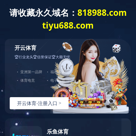
新闻中心
NEWS
首页
> 新闻中心
九游云游戏网页版·（中国）官方网站-IOS/安卓通用/官方入口
2024-03-21
自公司成立之日起，我们就一直遵循“为客
户创造价值”的原则，凭借多年的管理经
验，通过不断强化员工技能水平和加工设
查看详情
备的更新换代，及时优化工艺降低成本，
及时为客户提供所需的产品及服务，大限
九游云游戏网页版·（中国）官方网站-IOS/安卓通用/官方入口
度的满足客户的不同需求。
2024-03-21