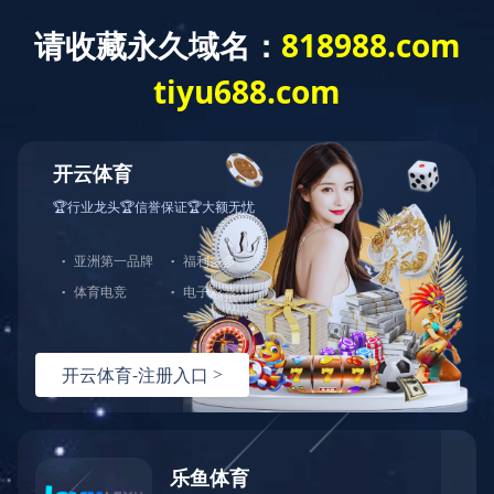
新闻中心
NEWS
首页
> 新闻中心 > 公司新闻
九游云游戏网页版·（中国）官方网站-IOS/安卓通用/
官方入口
发布时间：2024-03-21
自公司成立之日起，我们就一直遵循“为客户创造价值”的原则，凭借
多年的管理经验，通过不断强化员工技能水平和加工设备的更新换
代，及时优化工艺降低成本，及时为客户提供所需的产品及服务，