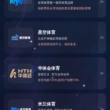
设计制造
设计制造
设计制造
设计制造