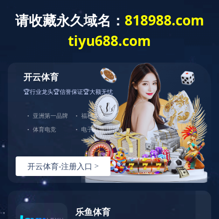
产品展示
PRODUCT
首页
> 产品展示 > 设计制造
设计制造
设计制造