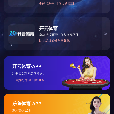
微信
名片
公众号
小程序
Copyright © 2026 九游云游戏网页版·（中国）官方网站-IOS/安卓
通用/官方入口